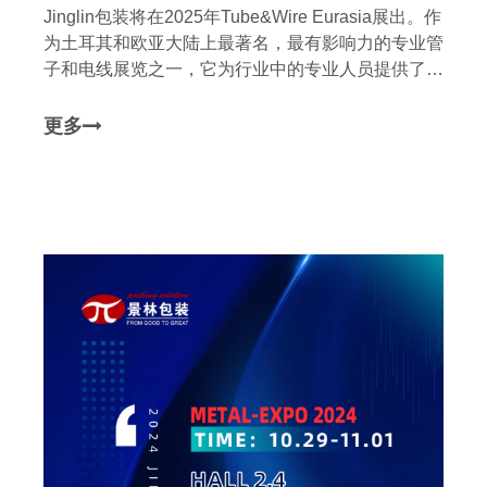
Jinglin包装将在2025年Tube&Wire Eurasia展出。作
为土耳其和欧亚大陆上最著名，最有影响力的专业管
子和电线展览之一，它为行业中的专业人员提供了一
个深入的交换平台。我们热烈邀请您参观我们在6厅
的669号展位
更多