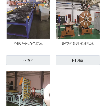
铜盘管缠绕包装线
铜带多卷焊接堆垛线
询价
询价