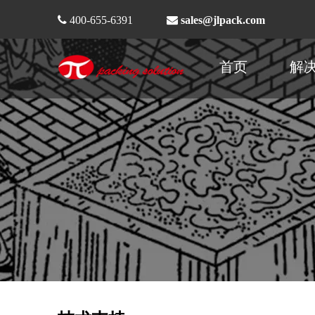

400-655-6391

sales@jlpack.com
首页
解