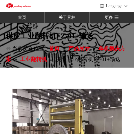
Language
首页
关于景林
更多
供应工业翻转机FZ-01+输送
当前所在位置:
首页
»
产品展示
»
单机解决方
案
»
工业翻转机
»
供应工业翻转机FZ-01+输送