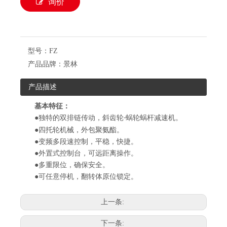
询价
型号：
FZ
产品品牌：
景林
产品描述
基本特征：
●独特的双排链传动，斜齿轮
蜗轮蜗杆减速机。
-
●四托轮机械，外包聚氨酯。
●变频多段速控制，平稳，快捷。
●外置式控制台，可远距离操作。
●多重限位，确保安全。
●可任意停机，翻转体原位锁定。
上一条:
下一条: